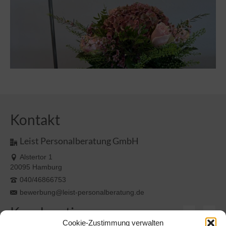
Kontakt
Leist Personalberatung GmbH
Alstertor 1
20095 Hamburg
040/46866753
bewerbung@leist-personalberatung.de
Kundenstimmen
Cookie-Zustimmung verwalten