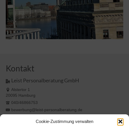
Kontakt
Leist Personalberatung GmbH
Alstertor 1
20095 Hamburg
040/46866753
bewerbung@leist-personalberatung.de
Kundenstimmen
Cookie-Zustimmung verwalten